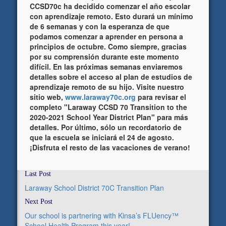
CCSD70c ha decidido comenzar el año escolar
con aprendizaje remoto. Esto durará un mínimo
de 6 semanas y con la esperanza de que
podamos comenzar a aprender en persona a
principios de octubre. Como siempre, gracias
por su comprensión durante este momento
difícil. En las próximas semanas enviaremos
detalles sobre el acceso al plan de estudios de
aprendizaje remoto de su hijo. Visite nuestro
sitio web,
www.laraway70c.org
para revisar el
completo "Laraway CCSD 70 Transition to the
2020-2021 School Year District Plan" para más
detalles. Por último, sólo un recordatorio de
que la escuela se iniciará el 24 de agosto.
¡Disfruta el resto de las vacaciones de verano!
Last Post
Laraway School District 70C Transition Plan
Next Post
Our school is partnering with Kinsa’s FLUency™
School Health Program this year!