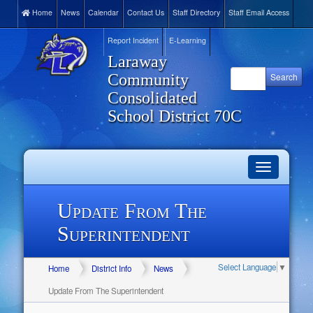
Home
News
Calendar
Contact Us
Staff Directory
Staff Email Access
Report Incident
E-Learning
Laraway
Community
Consolidated
School District 70C
Toggle
navigation
Update From The
Superintendent
Select Language
▼
Home
District Info
News
Update From The Superintendent